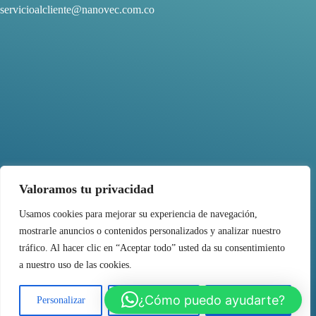
servicioalcliente@nanovec.com.co
Valoramos tu privacidad
Usamos cookies para mejorar su experiencia de navegación,
mostrarle anuncios o contenidos personalizados y analizar nuestro
SÍGUENOS
tráfico. Al hacer clic en “Aceptar todo” usted da su consentimiento
a nuestro uso de las cookies.
¿Cómo puedo ayudarte?
Personalizar
Rechazar todo
Aceptar todo